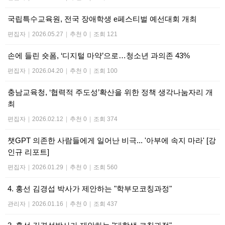
국립특수교육원, 전국 장애학생 e페스티벌 예선대회 개최
편집자
|
2026.05.27
|
추천 0
|
조회 121
손에 들린 숏폼, ‘디지털 마약’으로…청소년 과의존 43%
편집자
|
2026.04.20
|
추천 0
|
조회 100
충남교육청, ‘협력적 주도성’확산을 위한 정책 생각나눔자리 개
최
편집자
|
2026.02.12
|
추천 0
|
조회 374
챗GPT 의존한 사람들에게 일어난 비극... '아부에 속지 마라' [강
인규 리포트]
편집자
|
2026.01.29
|
추천 0
|
조회 560
4. 홍선 김경섭 박사가 제안하는 "학부모코칭과정"
관리자
|
2026.01.16
|
추천 0
|
조회 437