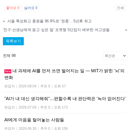
좋아요
0
싫어요
0
인쇄
«
서울 특성화고 충원율 96.9%로 ‘껑충’…5년來 최고
'친구·선생님에게 듣고 싶은 말' 포켓형 5단접지 배부한 여고생들
»
목록보기
전체 98
내 과제에 AI를 먼저 쓰면 벌어지는 일 — MIT가 밝힌 '뇌'의
New
변화
편집자
|
2026.08.04
|
추천 0
|
조회 57
"AI가 내 대신 생각해줘"…편할수록 내 판단력은 '녹아 없어진다'
편집자
|
2026.07.03
|
추천 0
|
조회 172
AI에게 마음을 털어놓는 사람들
편집자
|
2026.06.30
|
추천 0
|
조회 156