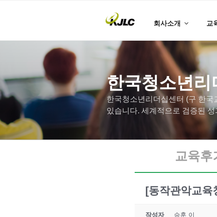
회사소개
교
한국청소년리
한국청소년리더십센터 (구 한국교
있습니다. 세계적으로 검증된 성
교육후
[동작관악교육
작성자
승훈 이