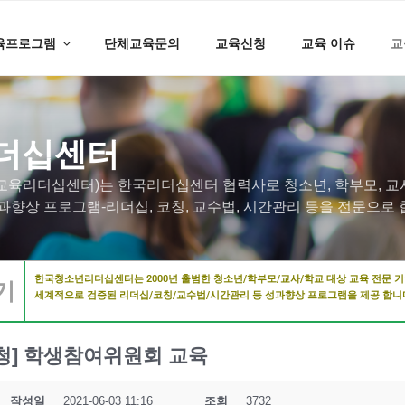
육프로그램
단체교육문의
교육신청
교육 이슈
교
더십센터
육리더십센터)는 한국리더십센터 협력사로 청소년, 학부모, 교사
과향상 프로그램-리더십, 코칭, 교수법, 시간관리 등을 전문으로
한국청소년리더십센터는 2000년 출범한 청소년/학부모/교사/학교 대상 교육 전문 
기
세계적으로 검증된 리더십/코칭/교수법/시간관리 등 성과향상 프로그램을 제공 합니
청] 학생참여위원회 교육
작성일
2021-06-03 11:16
조회
3732