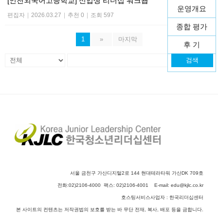
[인천외국어고등학교] 신입생 리더십 워크숍
운영개요
편집자
|
2026.03.27
|
추천 0
|
조회 597
종합 평가
1
»
마지막
후 기
검색
활동 사진
서울 금천구 가산디지털2로 144 현대테라타워 가산DK 709호
전화:02)2106-4000 팩스: 02)2106-4001 E-mail:
edu@kjlc.co.kr
호스팅서비스사업자 : 한국리더십센터
본 사이트의 컨텐츠는 저작권법의 보호를 받는 바 무단 전재, 복사, 배포 등을 금합니다.