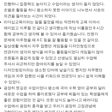
진행하니 집중력도 높아지고 수업이라는 생각이 들지 않았다.
조별로 활동을 하니 평소하지 못한 이야기도 나누면서 서로의
의견을 들어보는 시간이 되었다.
리더십교육이라는 말을 들었을 때는 막연하게 교육 이여서
재미없고 지루할 것 같다고 생각했는데 막상 이틀동안 8 시간
함께 공부하고 생각해 볼 수 있어서 즐거웠습니다. 언젠가
문제에 마주쳤을 때 4 C 등을 잘 활용할 수 있을 것 같아요.
일상생활 속에서 자주 접했던 게임들을 디자인씽킹으로
연관지어 생각의 방식을 바꾸는 활동들이었다 게임들이 많아
조원들과 즐겁게 임할 수 있었고 선생님도 열심히 수업해
주셔서 피곤하지만 참여의지를 높일 수 있었다
디자인씽킹이라는 생소한 단어에 낯설기도 했지만 자주했던
게임과 자주 접했던 사물 키워드와 연관짓다 보니 쉽게 이해할
수 있었다.
굉장히 뜻깊은 수업이었다 평소에 국어 수학 영어 공부와 달리
새로운 수업을 하며 흥미로웠다 공부에 찌들어 있는 학생들에게
좋은 경험이었던 것 같다. 또한 상식도 늘어나고 패러다임
수업에서 굉장히 충격을 받고 우리가 굉장히 고정관념에
갇혀있다는 것을 깨닫고 생각을 다시 하게 되었다.