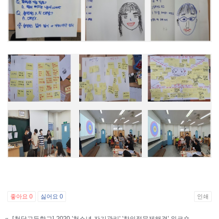
좋아요
0
싫어요
0
인쇄
«
[청담고등학교] 2020 '청소년 자기관리' '창의적문제해결' 워크숍