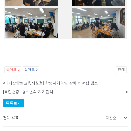
좋아요
0
싫어요
0
인쇄
«
[괴산증평교육지원청] 학생자치역량 강화 리더십 캠프
[북인천중] 청소년의 자기관리
»
목록보기
전체 526