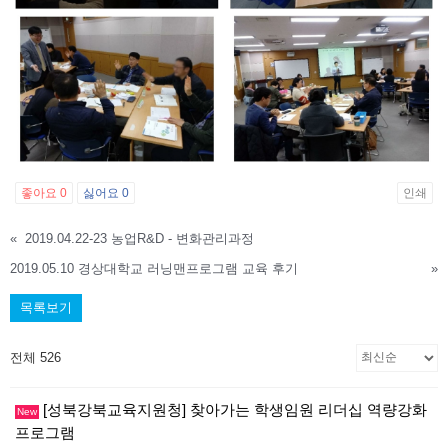
좋아요
0
싫어요
0
인쇄
«
2019.04.22-23 농업R&D - 변화관리과정
2019.05.10 경상대학교 러닝맨프로그램 교육 후기
»
목록보기
전체 526
[성북강북교육지원청] 찾아가는 학생임원 리더십 역량강화
New
프로그램