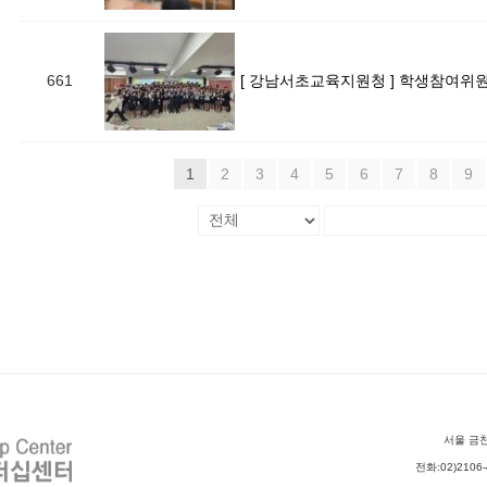
661
1
2
3
4
5
6
7
8
9
서울 금천
전화:02)2106-