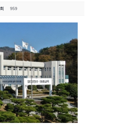
회
959